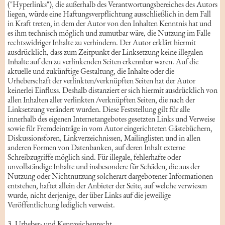
("Hyperlinks"), die außerhalb des Verantwortungsbereiches des Autors
liegen, würde eine Haftungsverpflichtung ausschließlich in dem Fall
in Kraft treten, in dem der Autor von den Inhalten Kenntnis hat und
es ihm technisch möglich und zumutbar wäre, die Nutzung im Falle
rechtswidriger Inhalte zu verhindern. Der Autor erklärt hiermit
ausdrücklich, dass zum Zeitpunkt der Linksetzung keine illegalen
Inhalte auf den zu verlinkenden Seiten erkennbar waren. Auf die
aktuelle und zukünftige Gestaltung, die Inhalte oder die
Urheberschaft der verlinkten/verknüpften Seiten hat der Autor
keinerlei Einfluss. Deshalb distanziert er sich hiermit ausdrücklich von
allen Inhalten aller verlinkten /verknüpften Seiten, die nach der
Linksetzung verändert wurden. Diese Feststellung gilt für alle
innerhalb des eigenen Internetangebotes gesetzten Links und Verweise
sowie für Fremdeinträge in vom Autor eingerichteten Gästebüchern,
Diskussionsforen, Linkverzeichnissen, Mailinglisten und in allen
anderen Formen von Datenbanken, auf deren Inhalt externe
Schreibzugriffe möglich sind. Für illegale, fehlerhafte oder
unvollständige Inhalte und insbesondere für Schäden, die aus der
Nutzung oder Nichtnutzung solcherart dargebotener Informationen
entstehen, haftet allein der Anbieter der Seite, auf welche verwiesen
wurde, nicht derjenige, der über Links auf die jeweilige
Veröffentlichung lediglich verweist.
3. Urheber- und Kennzeichenrecht