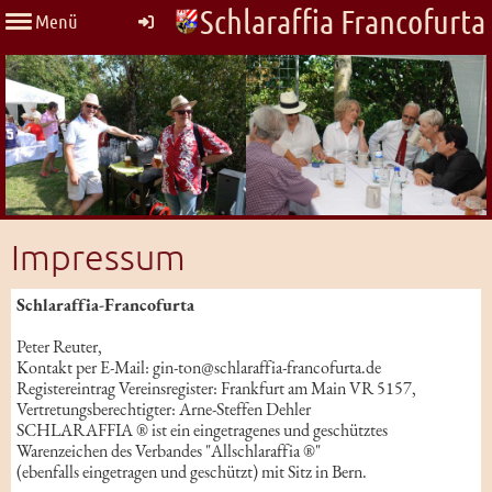
Schlaraffia Francofurta
Menü
Impressum
Schlaraffia-Francofurta
Peter Reuter,
Kontakt per E-Mail: gin-ton@schlaraffia-francofurta.de
Registereintrag Vereinsregister: Frankfurt am Main VR 5157,
Vertretungsberechtigter: Arne-Steffen Dehler
SCHLARAFFIA ® ist ein eingetragenes und geschütztes
Warenzeichen des Verbandes "Allschlaraffia ®"
(ebenfalls eingetragen und geschützt) mit Sitz in Bern.