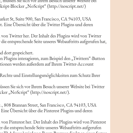
 müssen Sie sich vor Ihrem Besuch unserer Website bei
kript-Blocker „NoScript“ (http://noscript.net/)
Market St, Suite 900, San Francisco, CA 94103, USA
t. Eine Übersicht über die Twitter Plugins und deren
rn von Twitter her. Der Inhalt des Plugins wird von Twitter
die entsprechende Seite unseres Webauftritts aufgerufen hat,
d dort gespeichert.
n Plugins interagieren, zum Beispiel den „Twittern“-Button
ormationen werden außerdem auf Ihrem Twitter-Account
Rechte und Einstellungsmöglichkeiten zum Schutz Ihrer
sen Sie sich vor Ihrem Besuch unserer Website bei Twitter
cker „NoScript“ (http://noscript.net/).
Inc., 808 Brannan Street, San Francisco, CA 94103, USA
 Eine Übersicht über die Pinterest Plugins und deren
n von Pinterest her. Der Inhalt des Plugins wird von Pinterest
r die entsprechende Seite unseres Webauftritts aufgerufen