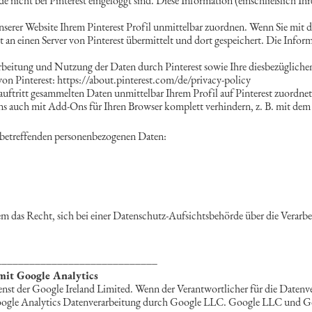
ade nicht bei Pinterest eingeloggt sind. Diese Information (einschließlich I
unserer Website Ihrem Pinterest Profil unmittelbar zuordnen. Wenn Sie mit d
kt an einen Server von Pinterest übermittelt und dort gespeichert. Die Info
eitung und Nutzung der Daten durch Pinterest sowie Ihre diesbezügliche
on Pinterest: https://about.pinterest.com/de/privacy-policy
uftritt gesammelten Daten unmittelbar Ihrem Profil auf Pinterest zuordnet
ins auch mit Add-Ons für Ihren Browser komplett verhindern, z. B. mit dem
e betreffenden personenbezogenen Daten:
udem das Recht, sich bei einer Datenschutz-Aufsichtsbehörde über die Vera
_____________________________
it Google Analytics
nst der Google Ireland Limited. Wenn der Verantwortlicher für die Datenve
e Google Analytics Datenverarbeitung durch Google LLC. Google LLC und G