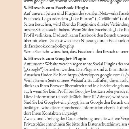
www.google.com/fonts#AboutPlace:about www.google.com/
5. Hinweis zum Facebook Plugin
Auf unseren Seiten sind Plugins des sozialen Netzwerks Fac
Facebook-Logo oder dem „Like-Button“ („Gefällt mir“) auf un
Seiten besuchen, wird über das Plugin eine direkte Verbindun
unsere Seite besucht haben. Wenn Sie den Facebook „Like-But
Profil verlinken. Dadurch kann Facebook den Besuch unserer 
übermittelten Daten sowie deren Nutzung durch Facebook erh
de.facebook.com/policy.php
Wenn Sie nicht wünschen, dass Facebook den Besuch unserer
6. Hinweis zum Google+ Plugin
Auf unserer Website werden sogenannte Social Plugins des
(„Google“) betrieben werden. Die Plugins sind z. B. an But
Aussehen finden Sie hier: https://developers.google.com/+/p
Wenn Sie eine Seite unseres Webauftritts aufrufen, die ein so
direkt an Ihren Browser übermittelt und in die Seite eingebu
auch wenn Sie kein Profil bei Google+ besitzen oder gerade n
Diese Information (einschließlich Ihrer IP-Adresse) wird von
Sind Sie bei Google+ eingeloggt, kann Google den Besuch un
betätigen, wird die entsprechende Information ebenfalls dir
dort Ihren Kontakten angezeigt.
Zweck und Umfang der Datenerhebung und die weitere Verar
Privatsphäre entnehmen Sie bitte den Datenschutzhinweise