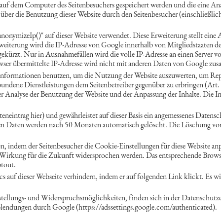
 auf dem Computer des Seitenbesuchers gespeichert werden und die eine An
ber die Benutzung dieser Website durch den Seitenbesucher (einschließlich
anonymizeIp()" auf dieser Website verwendet. Diese Erweiterung stellt ein
rweiterung wird die IP-Adresse von Google innerhalb von Mitgliedstaaten d
ürzt. Nur in Ausnahmefällen wird die volle IP-Adresse an einen Server v
er übermittelte IP-Adresse wird nicht mit anderen Daten von Google zu
n Informationen benutzen, um die Nutzung der Website auszuwerten, um Re
ndene Dienstleistungen dem Seitenbetreiber gegenüber zu erbringen (Art. 6
der Analyse der Benutzung der Website und der Anpassung der Inhalte. Die 
steneintrag hier) und gewährleistet auf dieser Basis ein angemessenes Daten
n Daten werden nach 50 Monaten automatisch gelöscht. Die Löschung von 
, indem der Seitenbesucher die Cookie-Einstellungen für diese Website anp
 Wirkung für die Zukunft widersprochen werden. Das entsprechende Brows
ptout.
 auf dieser Webseite verhindern, indem er auf folgenden Link klickt. Es w
ellungs- und Widerspruchsmöglichkeiten, finden sich in der Datenschutze
blendungen durch Google (https://adssettings.google.com/authenticated).