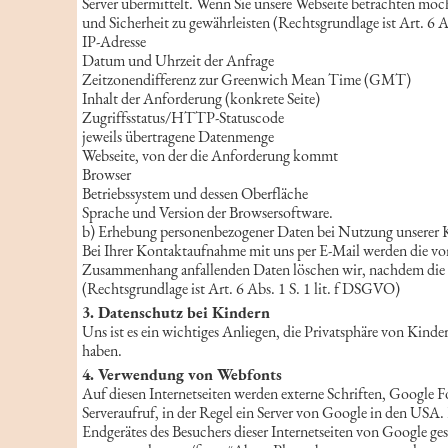
Server übermittelt. Wenn Sie unsere Webseite betrachten möch
und Sicherheit zu gewährleisten (Rechtsgrundlage ist Art. 6 A
IP-Adresse
Datum und Uhrzeit der Anfrage
Zeitzonendifferenz zur Greenwich Mean Time (GMT)
Inhalt der Anforderung (konkrete Seite)
Zugriffsstatus/HTTP-Statuscode
jeweils übertragene Datenmenge
Webseite, von der die Anforderung kommt
Browser
Betriebssystem und dessen Oberfläche
Sprache und Version der Browsersoftware.
b) Erhebung personenbezogener Daten bei Nutzung unserer 
Bei Ihrer Kontaktaufnahme mit uns per E-Mail werden die von
Zusammenhang anfallenden Daten löschen wir, nachdem die Spe
(Rechtsgrundlage ist Art. 6 Abs. 1 S. 1 lit. f DSGVO)
3. Datenschutz bei Kindern
Uns ist es ein wichtiges Anliegen, die Privatsphäre von Kind
haben.
4. Verwendung von Webfonts
Auf diesen Internetseiten werden externe Schriften, Google 
Serveraufruf, in der Regel ein Server von Google in den USA.
Endgerätes des Besuchers dieser Internetseiten von Google g