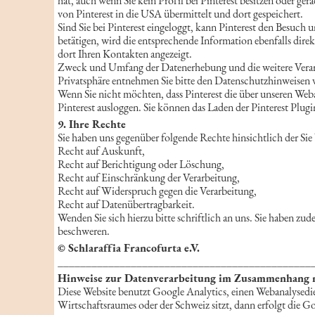
hat, auch wenn Sie kein Profil bei Pinterest besitzen oder ger
von Pinterest in die USA übermittelt und dort gespeichert.
Sind Sie bei Pinterest eingeloggt, kann Pinterest den Besuch 
betätigen, wird die entsprechende Information ebenfalls dire
dort Ihren Kontakten angezeigt.
Zweck und Umfang der Datenerhebung und die weitere Verarb
Privatsphäre entnehmen Sie bitte den Datenschutzhinweisen v
Wenn Sie nicht möchten, dass Pinterest die über unseren Weba
Pinterest ausloggen. Sie können das Laden der Pinterest Plug
9. Ihre Rechte
Sie haben uns gegenüber folgende Rechte hinsichtlich der Si
Recht auf Auskunft,
Recht auf Berichtigung oder Löschung,
Recht auf Einschränkung der Verarbeitung,
Recht auf Widerspruch gegen die Verarbeitung,
Recht auf Datenübertragbarkeit.
Wenden Sie sich hierzu bitte schriftlich an uns. Sie haben z
beschweren.
© Schlaraffia Francofurta e.V.
_____________________________________________
Hinweise zur Datenverarbeitung im Zusammenhang m
Diese Website benutzt Google Analytics, einen Webanalysedie
Wirtschaftsraumes oder der Schweiz sitzt, dann erfolgt di