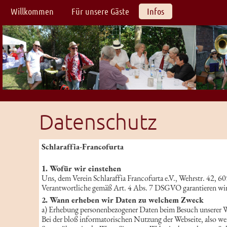
Willkommen
Für unsere Gäste
Infos
Datenschutz
Schlaraffia-Francofurta
1. Wofür wir einstehen
Uns, dem Verein Schlaraffia Francofurta e.V., Wehrstr. 42, 6
Verantwortliche gemäß Art. 4 Abs. 7 DSGVO garantieren wir 
2. Wann erheben wir Daten zu welchem Zweck
a) Erhebung personenbezogener Daten beim Besuch unserer 
Bei der bloß informatorischen Nutzung der Webseite, also we