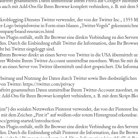
auftritt gesammelten Daten unmittelbar Ihrem Profil auf Google+ zuordnet,
 auch mit Add-Ons für Ihren Browser komplett verhindern, z. B. mit dem S
ikroblogging-Dienstes Twitter verwendet, der von der Twitter Inc., 1355 
er-Logo beispielsweise in Form eines blauen „Twitter-Vogels“ gekennzeichne
company/brand-resources.html
ches Plugin enthält, stellt Ihr Browser eine direkte Verbindung zu den Serve
den. Durch die Einbindung erhält Twitter die Information, dass Ihr Browser 
ht bei Twitter eingeloggt sind.
 Ihrem Browser direkt an einen Server von Twitter in die USA übermittelt un
serer Website Ihrem Twitter-Account unmittelbar zuordnen. Wenn Sie mit de
ekt an einen Server von Twitter übermittelt und dort gespeichert. Die Inf
eitung und Nutzung der Daten durch Twitter sowie Ihre diesbezüglichen 
von Twitter: https://twitter.com/privacy
ftritt gesammelten Daten unmittelbar Ihrem Twitter-Account zuordnet, müs
t Add-Ons für Ihren Browser komplett verhindern, z. B. mit dem Skript-Blo
ins“) des sozialen Netzwerkes Pinterest verwendet, das von der Pinterest 
ns mit dem Zeichen „Pint it“ auf weißem oder rotem Hintergrund erkennbar.
ocs/getting-started/introduction/
ches Plugin enthält, stellt Ihr Browser eine direkte Verbindung zu den Server
den. Durch die Einbindung erhält Pinterest die Information, dass Ihr Browse