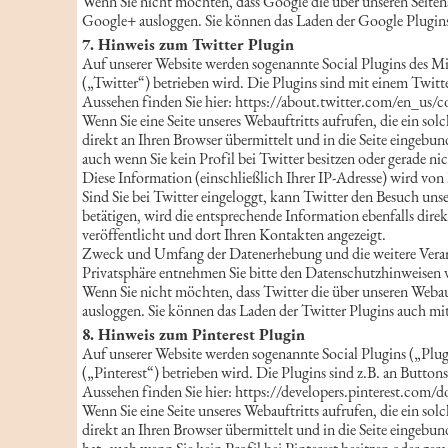
Wenn Sie nicht möchten, dass Google die über unseren Seiten
Google+ ausloggen. Sie können das Laden der Google Plugins
7. Hinweis zum Twitter Plugin
Auf unserer Website werden sogenannte Social Plugins des M
(„Twitter“) betrieben wird. Die Plugins sind mit einem Twitt
Aussehen finden Sie hier: https://about.twitter.com/en_us/
Wenn Sie eine Seite unseres Webauftritts aufrufen, die ein sol
direkt an Ihren Browser übermittelt und in die Seite eingebun
auch wenn Sie kein Profil bei Twitter besitzen oder gerade nic
Diese Information (einschließlich Ihrer IP-Adresse) wird von
Sind Sie bei Twitter eingeloggt, kann Twitter den Besuch un
betätigen, wird die entsprechende Information ebenfalls dir
veröffentlicht und dort Ihren Kontakten angezeigt.
Zweck und Umfang der Datenerhebung und die weitere Verarb
Privatsphäre entnehmen Sie bitte den Datenschutzhinweisen 
Wenn Sie nicht möchten, dass Twitter die über unseren Webau
ausloggen. Sie können das Laden der Twitter Plugins auch mi
8. Hinweis zum Pinterest Plugin
Auf unserer Website werden sogenannte Social Plugins („Plug
(„Pinterest“) betrieben wird. Die Plugins sind z.B. an Butto
Aussehen finden Sie hier: https://developers.pinterest.com/d
Wenn Sie eine Seite unseres Webauftritts aufrufen, die ein sol
direkt an Ihren Browser übermittelt und in die Seite eingebun