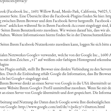
policies/privacy/
ebook (Facebook Inc., 1601 Willow Road, Menlo Park, California, 94025, U
serer Seite. Eine Übersicht über die Facebook-Plugins finden Sie hier: h
g zwischen Ihrem Browser und dem Facebook-Server hergestellt. Facebook er
ton“ anklicken während Sie in Ihrem Facebook-Account eingeloggt sind, kö
Seiten Ihrem Benutzerkonto zuordnen. Wir weisen darauf hin, dass wir als 
alten. Weitere Informationen hierzu finden Sie in der Datenschutzerklärun
 Seiten Ihrem Facebook-Nutzerkonto zuordnen kann, loggen Sie sich bitte
 sozialen Netzwerkes Google+ verwendet, welche von der Google Inc., 16
tons mit dem Zeichen „+1“ auf weißem oder farbigem Hintergrund erkennbar
lugins
lches Plugin enthält, stellt Ihr Browser eine direkte Verbindung zu den Serv
nden. Durch die Einbindung erhält Google die Information, dass Ihr Browser 
icht bei Google+ eingeloggt sind.
 Ihrem Browser direkt an einen Server von Google in die USA übermittelt un
serer Website Ihrem Google+ Profil unmittelbar zuordnen. Wenn Sie mit de
ekt an einen Server von Google übermittelt und dort gespeichert. Die Info
beitung und Nutzung der Daten durch Google sowie Ihre diesbezüglichen 
n von Google: http://www.google.com/intl/de/+/policy/+1button.html