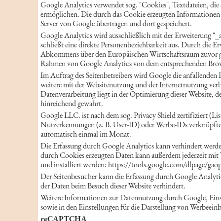
Google Analytics verwendet sog. "Cookies", Textdateien, die
ermöglichen. Die durch das Cookie erzeugten Informationen ü
Server von Google übertragen und dort gespeichert.
Google Analytics wird ausschließlich mit der Erweiterung "_
schließt eine direkte Personenbeziehbarkeit aus. Durch die E
Abkommens über den Europäischen Wirtschaftsraum zuvor gek
Rahmen von Google Analytics von dem entsprechenden Brows
Im Auftrag des Seitenbetreibers wird Google die anfallende
weitere mit der Websitenutzung und der Internetnutzung verbu
Datenverarbeitung liegt in der Optimierung dieser Website, 
hinreichend gewahrt.
Google LLC. ist nach dem sog. Privacy Shield zertifiziert (Li
Nutzerkennungen (z. B. User-ID) oder Werbe-IDs verknüpfte
automatisch einmal im Monat.
Die Erfassung durch Google Analytics kann verhindert werden
durch Cookies erzeugten Daten kann außerdem jederzeit mit
und installiert werden: https://tools.google.com/dlpage/gao
Der Seitenbesucher kann die Erfassung durch Google Analytics
der Daten beim Besuch dieser Website verhindert.
Weitere Informationen zur Datennutzung durch Google, Einst
sowie in den Einstellungen für die Darstellung von Werbeein
reCAPTCHA